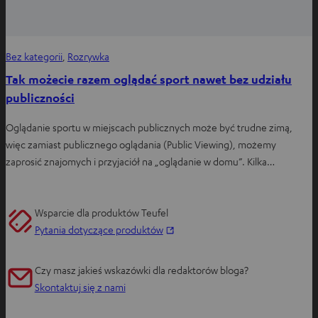
Bez kategorii
, 
Rozrywka
Tak możecie razem oglądać sport nawet bez udziału
publiczności
Oglądanie sportu w miejscach publicznych może być trudne zimą,
więc zamiast publicznego oglądania (Public Viewing), możemy
zaprosić znajomych i przyjaciół na „oglądanie w domu”. Kilka…
Wsparcie dla produktów Teufel
O
Pytania dotyczące produktów
t
w
Czy masz jakieś wskazówki dla redaktorów bloga?
i
Skontaktuj się z nami
e
r