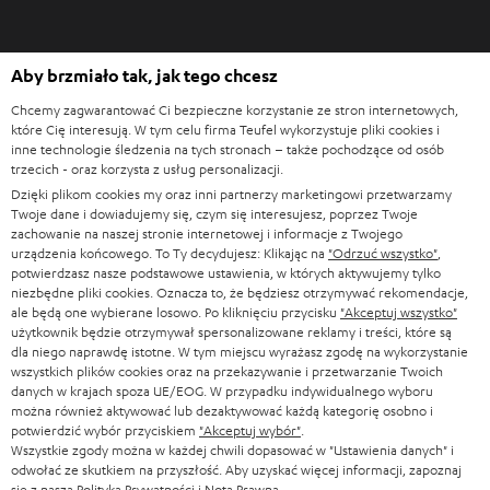
r
c
O
i
Aby brzmiało tak, jak tego chcesz
Zakupy w Teufel
t
e
Chcemy zagwarantować Ci bezpieczne korzystanie ze stron internetowych,
w
które Cię interesują. W tym celu firma Teufel wykorzystuje pliki cookies i
Testuj przez 8 tygodni
i
inne technologie śledzenia na tych stronach – także pochodzące od osób
Bezpośrednio od producenta
trzecich - oraz korzysta z usług personalizacji.
e
7 salonów Teufel
Dzięki plikom cookies my oraz inni partnerzy marketingowi przetwarzamy
r
Twoje dane i dowiadujemy się, czym się interesujesz, poprzez Twoje
a
zachowanie na naszej stronie internetowej i informacje z Twojego
Słownik audio
s
urządzenia końcowego. To Ty decydujesz: Klikając na
"Odrzuć wszystko"
,
Porady
potwierdzasz nasze podstawowe ustawienia, w których aktywujemy tylko
i
Wiedza
niezbędne pliki cookies. Oznacza to, że będziesz otrzymywać rekomendacje,
ę
ale będą one wybierane losowo. Po kliknięciu przycisku
"Akceptuj wszystko"
Świat Teufel
w
użytkownik będzie otrzymywał spersonalizowane reklamy i treści, które są
Rozrywka
dla niego naprawdę istotne. W tym miejscu wyrażasz zgodę na wykorzystanie
n
Sklep
wszystkich plików cookies oraz na przekazywanie i przetwarzanie Twoich
o
danych w krajach spoza UE/EOG. W przypadku indywidualnego wyboru
Kontakt
w
można również aktywować lub dezaktywować każdą kategorię osobno i
Newsletter
potwierdzić wybór przyciskiem
"Akceptuj wybór"
.
e
Etykieta Uprzejmości
Wszystkie zgody można w każdej chwili dopasować w "Ustawienia danych" i
j
odwołać ze skutkiem na przyszłość. Aby uzyskać więcej informacji, zapoznaj
Ustawienia ochrony prywatności
k
się z naszą
Polityką Prywatności
i
Notą Prawną
.