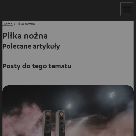
Home
»
Piłka nożna
Piłka nożna
Polecane artykuły
Posty do tego tematu