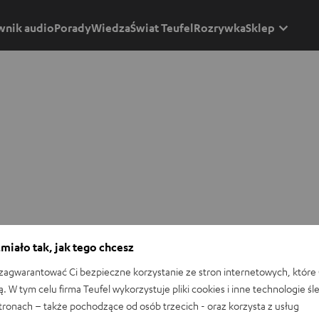
wnik audio
Porady
Wiedza
Świat Teufel
Rozrywka
Sklep
miało tak, jak tego chcesz
agwarantować Ci bezpieczne korzystanie ze stron internetowych, które 
ą. W tym celu firma Teufel wykorzystuje pliki cookies i inne technologie śl
stronach – także pochodzące od osób trzecich - oraz korzysta z usług