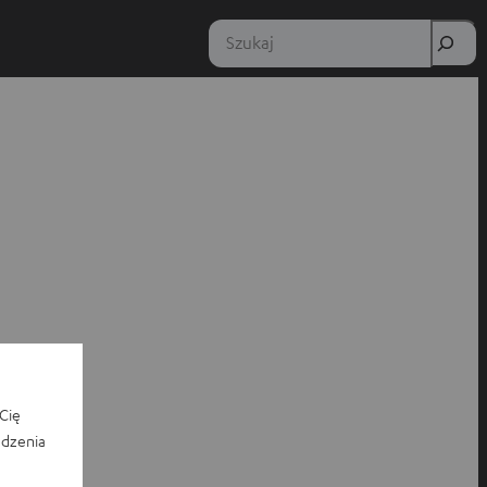
Szukaj
Cię
edzenia