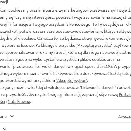
zacji.
likom cookies my oraz inni partnerzy marketingowi przetwarzamy Twoje d
emy się, czym się interesujesz, poprzez Twoje zachowanie na naszej stro
owej i informacje z Twojego urządzenia końcowego. To Ty decydujesz: Klik
wszystko"
, potwierdzasz nasze podstawowe ustawienia, w których aktyw
ezbędne pliki cookies. Oznacza to, że będziesz otrzymywać rekomendacje,
 wybierane losowo. Po kliknięciu przycisku
"Akceptuj wszystko"
użytkowni
ał spersonalizowane reklamy i treści, które są dla niego naprawdę istotn
wyrażasz zgodę na wykorzystanie wszystkich plików cookies oraz na
wanie i przetwarzanie Twoich danych w krajach spoza UE/EOG. W przyp
alnego wyboru można również aktywować lub dezaktywować każdą kateg
 potwierdzić wybór przyciskiem
"Akceptuj wybór"
.
e zgody można w każdej chwili dopasować w "Ustawienia danych" i odwoł
…
na przyszłość. Aby uzyskać więcej informacji, zapoznaj się z naszą
Polity
ści
i
Notą Prawną
.
Czy masz jakieś wskazówki dla redaktorów
ane
Zawsze
bloga?