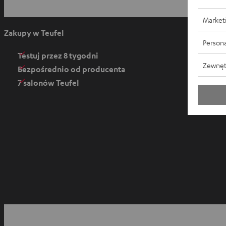
t
w
Market
i
Zakupy w Teufel
e
Persona
r
Testuj przez 8 tygodni
Zewnęt
a
Bezpośrednio od producenta
s
7 salonów Teufel
i
ę
w
n
o
w
e
j
k
O
a
t