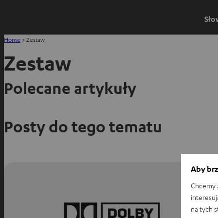
Sło
Home
»
Zestaw
Zestaw
Polecane artykuły
Posty do tego tematu
Aby brz
Chcemy z
interesuj
na tych 