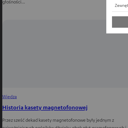
głośności…
Zewnęt
Wiedza
Historia kasety magnetofonowej
Przez sześć dekad kasety magnetofonowe były jednym z
najważniejszych nośników dźwięku obok płyt gramofonowych i