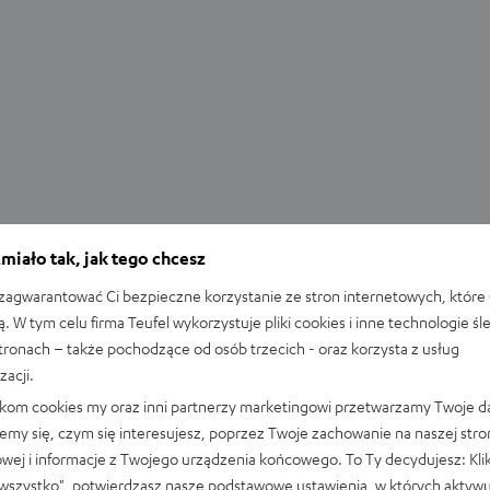
miało tak, jak tego chcesz
Wiedza
agwarantować Ci bezpieczne korzystanie ze stron internetowych, które 
MP3, AAC, FLAC, WAV i inne – najważniejsze
ą. W tym celu firma Teufel wykorzystuje pliki cookies i inne technologie śl
formaty audio
stronach – także pochodzące od osób trzecich - oraz korzysta z usług
zacji.
MP3 to niemiecki wynalazek? To prawda: najbardziej znany na
likom cookies my oraz inni partnerzy marketingowi przetwarzamy Twoje d
świecie cyfrowy format audio został opracowany w Niemczech.
emy się, czym się interesujesz, poprzez Twoje zachowanie na naszej stro
Proces kompresji, opatentowany w 1987 roku, znacząco
owej i informacje z Twojego urządzenia końcowego. To Ty decydujesz: Klik
przyczynił…
wszystko"
, potwierdzasz nasze podstawowe ustawienia, w których aktyw