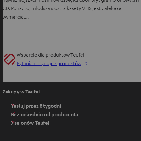
CD. Ponadto, młodsza siostra kasety VHS jest daleka od
wymarcia.…
Wsparcie dla produktów Teufel
O
Pytania dotyczące produktów
t
w
i
Zakupy w Teufel
e
r
Testuj przez 8 tygodni
a
Bezpośrednio od producenta
s
7 salonów Teufel
i
ę