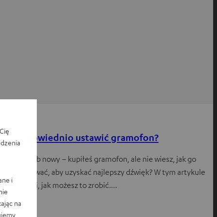
Porady
Cię
Jak odpowiednio ustawić gramofon?
edzenia
Używany lub nowy – kupiłeś gramofon, ale nie wiesz, jak go
skonfigurować, aby uzyskać najlepszy dźwięk? W tym artykule
ane i
powiemy Ci, jak możesz to zrobić.…
nie
ając na
ujemy