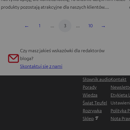
produkty pozostają atrakcyjne dla naszych klientów.…
←
1
…
3
…
10
→
Czy masz jakieś wskazówki dla redaktorów
bloga?
Skontaktuj się z nami
Słownik audio
Kontakt
Porady
Newslett
Wiedza
Etykieta
Świat Teufel
Ustawien
Rozrywka
Polityka 
Sklep
Nota Pra