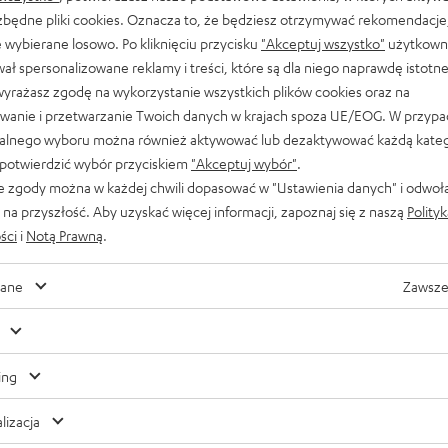
ezbędne pliki cookies. Oznacza to, że będziesz otrzymywać rekomendacje,
 wybierane losowo. Po kliknięciu przycisku
"Akceptuj wszystko"
użytkowni
ał spersonalizowane reklamy i treści, które są dla niego naprawdę istotn
wyrażasz zgodę na wykorzystanie wszystkich plików cookies oraz na
wanie i przetwarzanie Twoich danych w krajach spoza UE/EOG. W przyp
alnego wyboru można również aktywować lub dezaktywować każdą kateg
 potwierdzić wybór przyciskiem
"Akceptuj wybór"
.
e zgody można w każdej chwili dopasować w "Ustawienia danych" i odwoł
na przyszłość. Aby uzyskać więcej informacji, zapoznaj się z naszą
Polity
ści
i
Notą Prawną
.
ane
Zawsze
Rozrywka
Spider-Man: Wszystkie filmy, seriale i gry w
skrócie
ing
Spider-Man (tak, oficjalnie z myślnikiem, a nie „Spiderman”) to
lizacja
bez wątpienia jeden z najpopularniejszych superbohaterów.