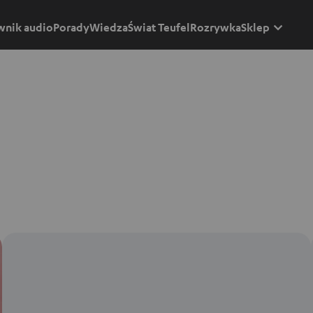
wnik audio
Porady
Wiedza
Świat Teufel
Rozrywka
Sklep