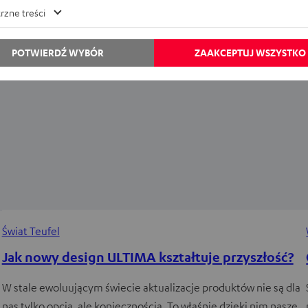
Obecnie istnieje tak wiele filmów, seriali i gier o Człowieku-
rzne treści
Pająku,…
POTWIERDŹ WYBÓR
ZAAKCEPTUJ WSZYSTKO
Świat Teufel
Jak nowy design ULTIMA kształtuje przyszłość?
W stale ewoluującym świecie aktualizacje produktów nie są dla
nas tylko opcją, ale koniecznością, To właśnie dzięki nim nasze