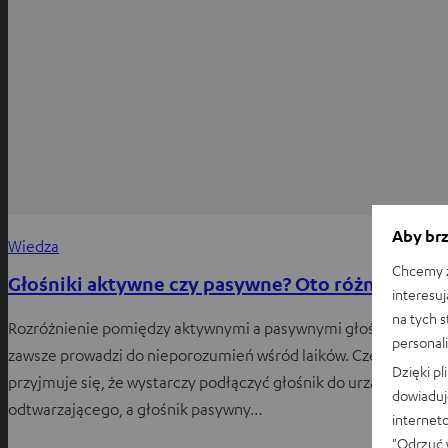
Aby brz
Wiedza
Chcemy z
Głośniki aktywne czy pasywne? Oto różnice
interesuj
na tych 
Rozróżnienie pomiędzy aktywnymi a pasywnymi głośnikami
personali
zawsze prowadzi do nieporozumień wśród laików. Często
Dzięki p
przyjmuje się, że wystarczy podłączyć głośnik do urządzenia
dowiaduj
odtwarzającego, a głośnik pasywny…
internet
"Odrzuć 