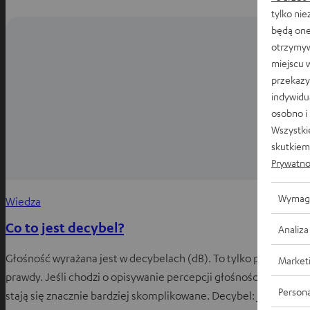
tylko ni
będą one
otrzymyw
miejscu 
przekazy
indywidu
osobno i
Wszystki
skutkiem 
Prywatno
Wymag
Wiedza
Co to jest decybel?
Analiza
Głośność wyrażana jest w decybelach (dB). To tylko połowa
Market
prawdy. Jeśli chodzi o opisywanie percepcji głośności, sprawy
Persona
stają się znacznie bardziej skomplikowane. Decybel: jednostka