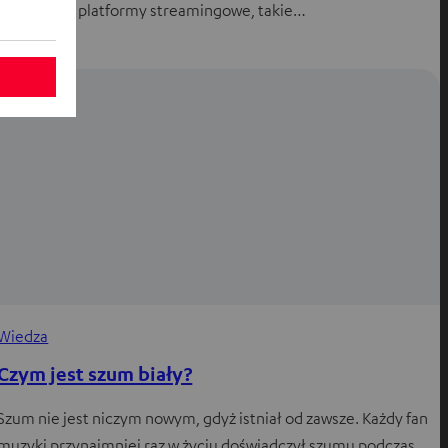
ray. Jednak platformy streamingowe, takie…
Wiedza
Czym jest szum biały?
Szum nie jest niczym nowym, gdyż istniał od zawsze. Każdy fan
muzyki przynajmniej raz w życiu doświadczył szumu podczas