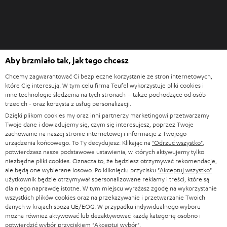
k
a
r
c
O
i
Aby brzmiało tak, jak tego chcesz
Zakupy w Teufel
t
e
Chcemy zagwarantować Ci bezpieczne korzystanie ze stron internetowych,
w
które Cię interesują. W tym celu firma Teufel wykorzystuje pliki cookies i
Testuj przez 8 tygodni
i
inne technologie śledzenia na tych stronach – także pochodzące od osób
Bezpośrednio od producenta
trzecich - oraz korzysta z usług personalizacji.
e
7 salonów Teufel
Dzięki plikom cookies my oraz inni partnerzy marketingowi przetwarzamy
r
Twoje dane i dowiadujemy się, czym się interesujesz, poprzez Twoje
a
zachowanie na naszej stronie internetowej i informacje z Twojego
Słownik audio
s
urządzenia końcowego. To Ty decydujesz: Klikając na
"Odrzuć wszystko"
,
Porady
potwierdzasz nasze podstawowe ustawienia, w których aktywujemy tylko
i
Wiedza
niezbędne pliki cookies. Oznacza to, że będziesz otrzymywać rekomendacje,
ę
ale będą one wybierane losowo. Po kliknięciu przycisku
"Akceptuj wszystko"
Świat Teufel
w
użytkownik będzie otrzymywał spersonalizowane reklamy i treści, które są
Rozrywka
dla niego naprawdę istotne. W tym miejscu wyrażasz zgodę na wykorzystanie
n
Sklep
wszystkich plików cookies oraz na przekazywanie i przetwarzanie Twoich
o
danych w krajach spoza UE/EOG. W przypadku indywidualnego wyboru
Kontakt
w
można również aktywować lub dezaktywować każdą kategorię osobno i
Newsletter
potwierdzić wybór przyciskiem
"Akceptuj wybór"
.
e