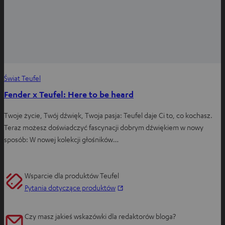
Świat Teufel
Fender x Teufel: Here to be heard
Twoje życie, Twój dźwięk, Twoja pasja: Teufel daje Ci to, co kochasz.
Teraz możesz doświadczyć fascynacji dobrym dźwiękiem w nowy
sposób: W nowej kolekcji głośników…
Wsparcie dla produktów Teufel
O
Pytania dotyczące produktów
t
w
Czy masz jakieś wskazówki dla redaktorów bloga?
i