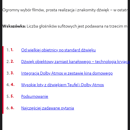
Ogromny wybór filmów, prosta realizacja i znakomity dźwięk – w ostat
Wskazówka:
Liczba głośników sufitowych jest podawana na trzecim mie
1.
Od wielkiej obietnicy po standard dźwięku
2.
Dźwięk obiektowy zamiast kanałowego – technologia kryjąca
3.
Integracja Dolby Atmos w zestawie kina domowego
4.
Wysokie loty z dźwiękiem Teufel i Dolby Atmos
5.
Podsumowanie
6.
Najczęściej zadawane pytania