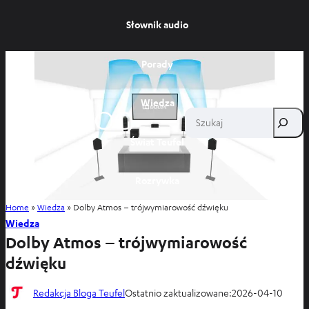
Słownik audio
Porady
Wiedza
Szukaj
Świat Teufel
Rozrywka
Home
»
Wiedza
»
Dolby Atmos – trójwymiarowość dźwięku
Sklep
Wiedza
Dolby Atmos – trójwymiarowość
dźwięku
Redakcja Bloga Teufel
Ostatnio zaktualizowane:
2026-04-10