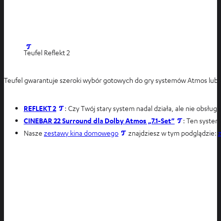
Teufel Reflekt 2
Teufel gwarantuje szeroki wybór gotowych do gry systemów Atmos lu
REFLEKT 2
: Czy Twój stary system nadal działa, ale nie obs
O
CINEBAR 22 Surround dla Dolby Atmos „7.1-Set”
: Ten syste
t
O
Nasze
zestawy kina domowego
znajdziesz w tym podglądzie:
w
t
i
w
e
i
r
e
a
r
s
a
i
s