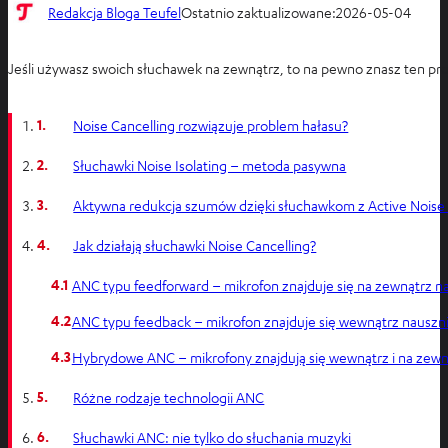
Redakcja Bloga Teufel
Ostatnio zaktualizowane:
2026-05-04
Jeśli używasz swoich słuchawek na zewnątrz, to na pewno znasz ten prob
1.
Noise Cancelling rozwiązuje problem hałasu?
2.
Słuchawki Noise Isolating – metoda pasywna
3.
Aktywna redukcja szumów dzięki słuchawkom z Active Noise 
4.
Jak działają słuchawki Noise Cancelling?
4.1
ANC typu feedforward – mikrofon znajduje się na zewnątrz n
4.2
ANC typu feedback – mikrofon znajduje się wewnątrz nauszn
4.3
Hybrydowe ANC – mikrofony znajdują się wewnątrz i na zewn
5.
Różne rodzaje technologii ANC
6.
Słuchawki ANC: nie tylko do słuchania muzyki