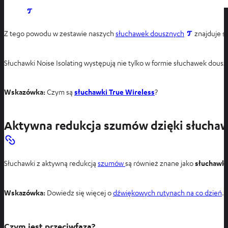
O
t
O
Z tego powodu w zestawie naszych
słuchawek dousznych
znajduje s
w
t
i
w
e
Słuchawki Noise Isolating występują nie tylko w formie słuchawek dou
i
r
e
a
Wskazówka:
Czym są
słuchawki True Wireless
?
r
s
a
i
s
Aktywna redukcja szumów dzięki słuchaw
ę
i
w
ę
n
w
o
Słuchawki z aktywną redukcją
szumów
są również znane jako
słuchawki
n
w
o
e
w
Wskazówka:
Dowiedz się więcej o
dźwiękowych rutynach na co dzień
.
j
e
k
j
a
Czym jest przeciwfaza?