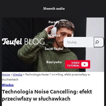
Słownik audio
Porady
Wiedza
Szukaj
Świat Teufel
Rozrywka
Home
»
Wiedza
»
Technologia Noise Cancelling: efekt przeciwfazy w
Sklep
słuchawkach
Wiedza
Technologia Noise Cancelling: efekt
przeciwfazy w słuchawkach