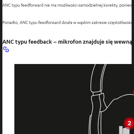
ANC typu feedforward nie ma możliwości samodzielnej korekty, poniew
Ponadto, ANC typu feedforward działa w wąskim zakresie częstotliwości
ANC typu feedback – mikrofon znajduje się wewnąt