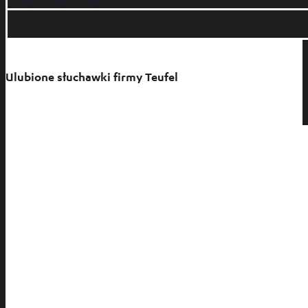
Konfiguowalny tryb transparentny
Ulubione słuchawki firmy Teufel