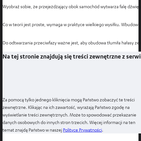
Wyobraź sobie, że przejeżdżający obok samochód wytwarza falę dźwiękow
Co w teorii jest proste, wymaga w praktyce wielkiego wysiłku. Wbud
Do odtwarzania przeciwfazy ważne jest, aby obudowa tłumiła hałasy z
Na tej stronie znajdują się treści zewnętrzne z ser
Za pomocą tylko jednego kliknięcia mogą Państwo zobaczyć te treści
zewnętrzne. Klikając na ich zawartość, wyrażają Państwo zgodę na
wyświetlanie treści zewnętrznych. Może to spowodować przekazanie
danych osobowych do innych stron trzecich. Więcej informacji na ten
O
temat znajdą Państwo w naszej
Polityce Prywatności
.
t