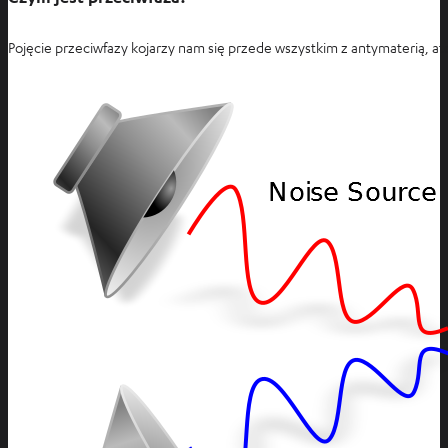
k
r
a
c
Pojęcie przeciwfazy kojarzy nam się przede wszystkim z antymaterią, ato
r
i
c
e
i
e