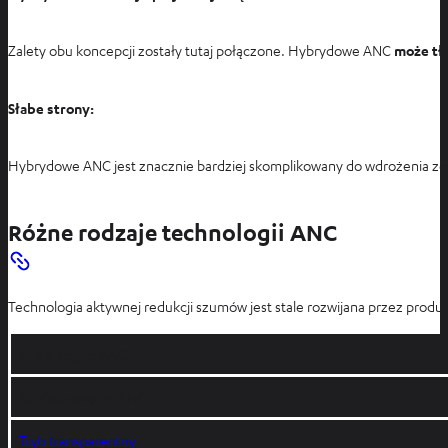
Zalety obu koncepcji zostały tutaj połączone. Hybrydowe ANC
może tłu
Słabe strony:
Hybrydowe ANC jest znacznie bardziej skomplikowany do wdrożenia ze 
Różne rodzaje technologii ANC
Technologia aktywnej redukcji szumów jest stale rozwijana przez prod
Adaptacyjne ANC
Konfigurowalne ANC
Tryb transparentny