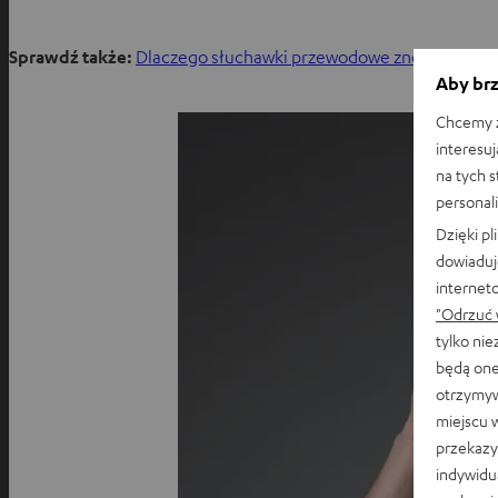
Sprawdź także:
Dlaczego słuchawki przewodowe znów są mod
Aby brz
Chcemy z
interesuj
na tych 
personali
Dzięki p
dowiaduj
internet
"Odrzuć 
tylko ni
będą one
otrzymyw
miejscu 
przekazy
indywidu