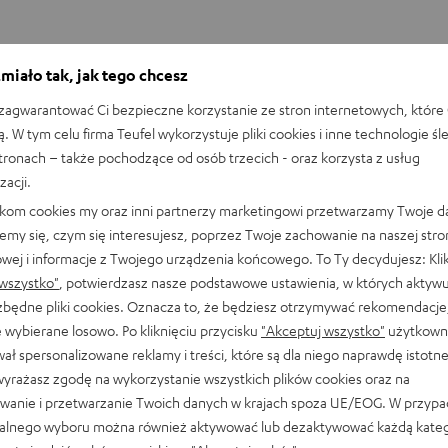
ne?
miało tak, jak tego chcesz
agwarantować Ci bezpieczne korzystanie ze stron internetowych, które 
ą. W tym celu firma Teufel wykorzystuje pliki cookies i inne technologie śl
stronach – także pochodzące od osób trzecich - oraz korzysta z usług
zacji.
likom cookies my oraz inni partnerzy marketingowi przetwarzamy Twoje d
emy się, czym się interesujesz, poprzez Twoje zachowanie na naszej stro
owej i informacje z Twojego urządzenia końcowego. To Ty decydujesz: Klik
wszystko"
, potwierdzasz nasze podstawowe ustawienia, w których aktyw
ezbędne pliki cookies. Oznacza to, że będziesz otrzymywać rekomendacje,
 wybierane losowo. Po kliknięciu przycisku
"Akceptuj wszystko"
użytkowni
ał spersonalizowane reklamy i treści, które są dla niego naprawdę istotn
wyrażasz zgodę na wykorzystanie wszystkich plików cookies oraz na
wanie i przetwarzanie Twoich danych w krajach spoza UE/EOG. W przyp
alnego wyboru można również aktywować lub dezaktywować każdą kateg