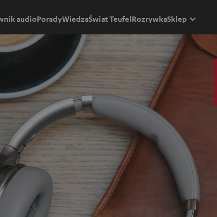
wnik audio
Porady
Wiedza
Świat Teufel
Rozrywka
Sklep