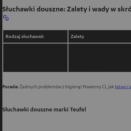
Słuchawki douszne: Zalety i wady w skr
Rodzaj słuchawek
Zalety
Słuchawki douszne
-Kompaktowe i lekkie
-Izolacja szumów i hałasów
-Korzystna cena
Porada:
Żadnych problemów z higieną! Powiemy Ci, jak
łatwo i
Słuchawki douszne marki Teufel