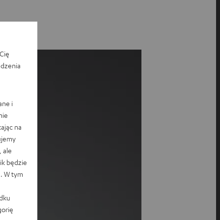
Cię
edzenia
ane i
nie
ając na
ujemy
 ale
k będzie
e. W tym
adku
orię