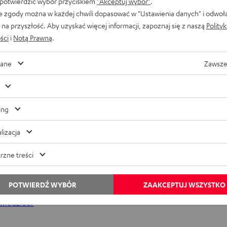
 potwierdzić wybór przyciskiem
"Akceptuj wybór"
.
e zgody można w każdej chwili dopasować w "Ustawienia danych" i odwoł
na przyszłość. Aby uzyskać więcej informacji, zapoznaj się z naszą
Polity
ści
i
Notą Prawną
.
ane
Zawsze
O
ing
, takie jak AIRY TWS Pro, są idealne w podróży ze względu na ich 
t
lizacja
w
są dostępne jako akcesoria do niedrogich smartfonów, często nie
i
rzne treści
 produktom, nawet małe przetworniki są w stanie odtworzyć cały 
e
zy niskim ugięciu membrany.
r
POTWIERDŹ WYBÓR
ZAAKCEPTUJ WSZYSTKO
a
 wiedzieć?
s
i