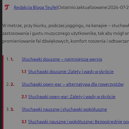
Redakcja Bloga Teufel
Ostatnio zaktualizowane:
2026-07-2
W metrze, przy biurku, podczas joggingu, na kanapie – słucha
zastosowania i gustu muzycznego użytkownika, tak aby mógł on
promieniowanie fal dźwiękowych, komfort noszenia i odtwarzan
1.
Słuchawki douszne – najmniejsza wersja
1.1
Słuchawki douszne: Zalety i wady w skrócie
2.
Słuchawki open-ear – alternatywa dla rowerzystów
2.1
Słuchawki open-ear: Zalety i wady w skrócie
3.
Słuchawki nauszne i słuchawki wokółuszne
3.1
Słuchawki nauszne i wokółuszne: Bezpośrednie p