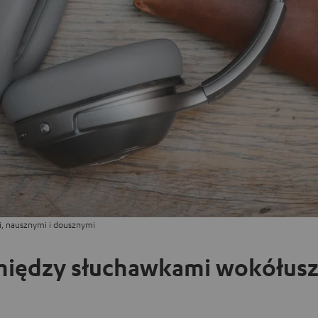
i, nausznymi i dousznymi
 między słuchawkami wokółusz