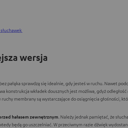
 słuchawek
jsza wersja
bez pałąka sprawdzą się idealnie, gdy jesteś w ruchu. Nawet pod
owa konstrukcja wkładek dousznych jest możliwa, gdyż odległ
kie ruchy membrany są wystarczające do osiągnięcia głośności, kt
 przed hałasem zewnętrznym
. Należy jednak pamiętać, że słuc
edy będą go uszczelniać. W przeciwnym razie dźwięk wydostani