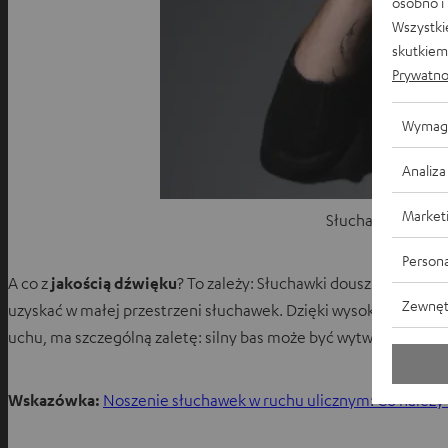
osobno i
Wszystki
skutkiem 
Prywatno
Wymag
Analiza
Market
Słuchawki douszne
Persona
A co z
jakością dźwięku
? To zależy: Słuchawki douszne, które 
Zewnęt
uzyskać w małej przestrzeni słuchawek. Dzięki wysokiej jakości
uchu, ma szczególną zaletę: silny bas może być wytwarzany pr
Wskazówka:
Noszenie słuchawek w ruchu ulicznym: Co należy