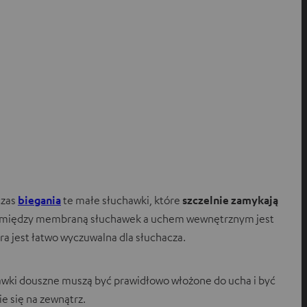
czas
biegania
te małe słuchawki, które
szczelnie zamykają
ość między membraną słuchawek a uchem wewnętrznym jest
óra jest łatwo wyczuwalna dla słuchacza.
hawki douszne muszą być prawidłowo włożone do ucha i być
e się na zewnątrz.