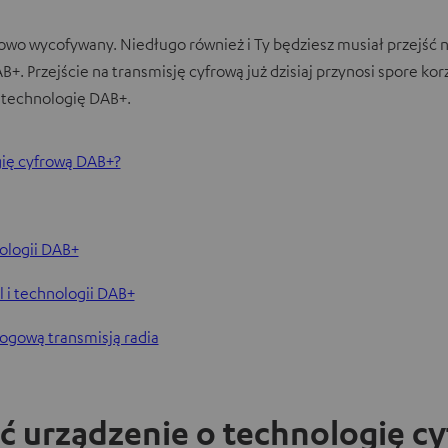
owo wycofywany. Niedługo również i Ty będziesz musiał przejść na
B+. Przejście na transmisję cyfrową już dzisiaj przynosi spore k
 technologię DAB+.
gię cyfrową DAB+?
nologii DAB+
 i technologii DAB+
ogową transmisją radia
ć urządzenie o technologię c