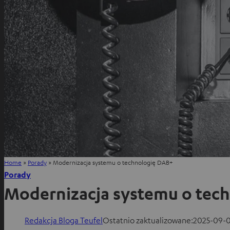
Home
»
Porady
»
Modernizacja systemu o technologię DAB+
Porady
Modernizacja systemu o tec
Redakcja Bloga Teufel
Ostatnio zaktualizowane:
2025-09-