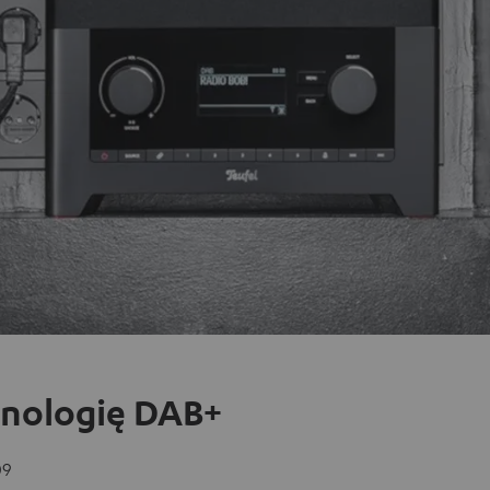
hnologię DAB+
09