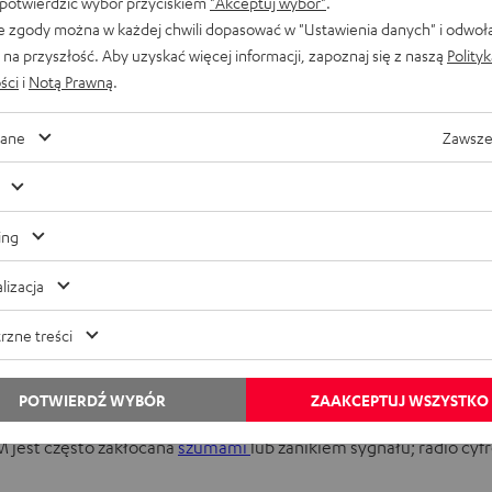
 potwierdzić wybór przyciskiem
"Akceptuj wybór"
.
e zgody można w każdej chwili dopasować w "Ustawienia danych" i odwoł
na przyszłość. Aby uzyskać więcej informacji, zapoznaj się z naszą
Polity
bawiać, że stacje wkrótce znikną z anteny z powodu DAB+. W branż
ści
i
Notą Prawną
.
 anteny wcześniej – stało się tak już w przypadku niektórych stac
ane
Zawsze
i
najpóźniej do końca 2026 roku. Ten kraj postanowił do tego cz
ie przełączone do
grudnia 2024 r.
i nadawane za pośrednictwem DAB
ing
lizacja
jest lepsza? Zalety technologi
rzne treści
POTWIERDŹ WYBÓR
ZAAKCEPTUJ WSZYSTKO
FM jest często zakłócana
szumami
lub zanikiem sygnału; radio cy