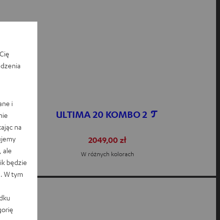
Cię
edzenia
ane i
ULTIMA 20 KOMBO 2
nie
ając na
ujemy
2049,00 zł
 ale
W różnych kolorach
k będzie
e. W tym
adku
orię