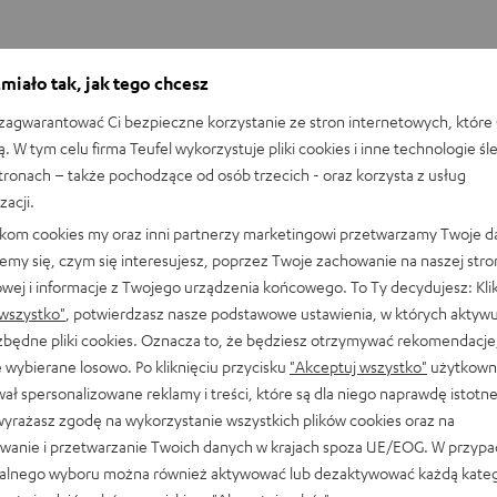
miało tak, jak tego chcesz
agwarantować Ci bezpieczne korzystanie ze stron internetowych, które 
ą. W tym celu firma Teufel wykorzystuje pliki cookies i inne technologie śl
stronach – także pochodzące od osób trzecich - oraz korzysta z usług
zacji.
likom cookies my oraz inni partnerzy marketingowi przetwarzamy Twoje d
ULTIMA 25 ACTIVE Club Edition
emy się, czym się interesujesz, poprzez Twoje zachowanie na naszej stro
owej i informacje z Twojego urządzenia końcowego. To Ty decydujesz: Klik
wszystko"
, potwierdzasz nasze podstawowe ustawienia, w których aktyw
3449,00 zł
ezbędne pliki cookies. Oznacza to, że będziesz otrzymywać rekomendacje,
W różnych kolorach
 wybierane losowo. Po kliknięciu przycisku
"Akceptuj wszystko"
użytkowni
ał spersonalizowane reklamy i treści, które są dla niego naprawdę istotn
wyrażasz zgodę na wykorzystanie wszystkich plików cookies oraz na
wanie i przetwarzanie Twoich danych w krajach spoza UE/EOG. W przyp
re radio FM?
alnego wyboru można również aktywować lub dezaktywować każdą kateg