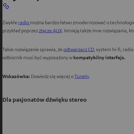
Zwykłe
radio
można bardzo łatwo zmodernizować o technolog
przykład poprzez
złącze AUX
. Istnieją także inne rozwiązania, 
Takie rozwiązanie sprawia, że
odtwarzacz CD
, system hi-fi, ra
odbiornik musi być wyposażony w
kompatybilny interfejs.
Wskazówka:
Dowiedz się więcej o
TuneIn
.
Dla pasjonatów dźwięku stereo