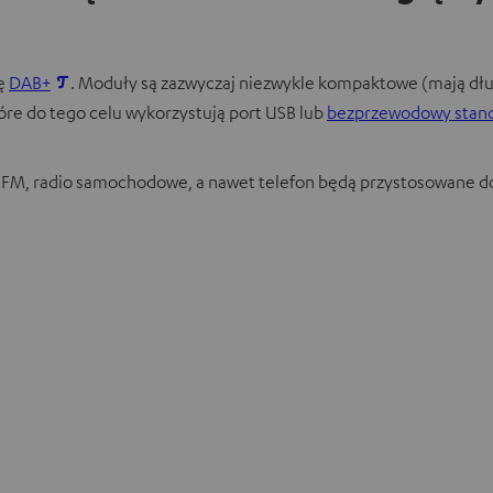
ię
DAB+
. Moduły są zazwyczaj niezwykle kompaktowe (mają długo
które do tego celu wykorzystują port USB lub
bezprzewodowy stand
dio FM, radio samochodowe, a nawet telefon będą przystosowane d