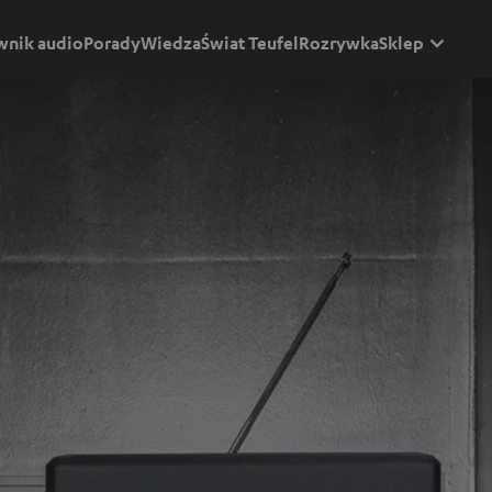
wnik audio
Porady
Wiedza
Świat Teufel
Rozrywka
Sklep