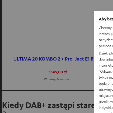
Aby brz
Chcemy z
interesuj
na tych 
personali
Dzięki p
ULTIMA 20 KOMBO 2 + Pro-Ject E1 BT
dowiaduj
internet
"Odrzuć 
3349,00 zł
tylko ni
W różnych kolorach
będą one
otrzymyw
miejscu 
przekazy
Kiedy DAB+ zastąpi stare dob
indywidu