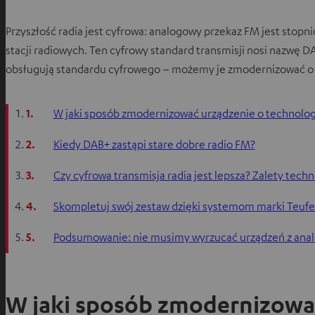
Przyszłość radia jest cyfrowa: analogowy przekaz FM jest stopni
stacji radiowych. Ten cyfrowy standard transmisji nosi nazwę DA
obsługują standardu cyfrowego – możemy je zmodernizować o
1.
W jaki sposób zmodernizować urządzenie o technolo
2.
Kiedy DAB+ zastąpi stare dobre radio FM?
3.
Czy cyfrowa transmisja radia jest lepsza? Zalety tech
4.
Skompletuj swój zestaw dzięki systemom marki Teufel
5.
Podsumowanie: nie musimy wyrzucać urządzeń z anal
W jaki sposób zmodernizowa