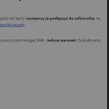
ść talii kart) i
wystarczy je podłączyć do odbiornika
, na
ard Bluetooth
.
o pracy z technologią DAB+.
Jedyny warunek:
Twój aktualny