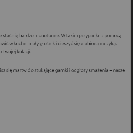
może stać się bardzo monotonne. W takim przypadku z pomocą
awić w kuchni mały głośnik i cieszyć się ulubioną muzyką.
 Twojej kolacji.
sz się martwić o stukające garnki i odgłosy smażenia – nasze