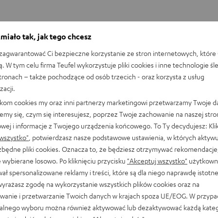
miało tak, jak tego chcesz
agwarantować Ci bezpieczne korzystanie ze stron internetowych, które 
ą. W tym celu firma Teufel wykorzystuje pliki cookies i inne technologie śl
stronach – także pochodzące od osób trzecich - oraz korzysta z usług
zacji.
likom cookies my oraz inni partnerzy marketingowi przetwarzamy Twoje d
emy się, czym się interesujesz, poprzez Twoje zachowanie na naszej stro
owej i informacje z Twojego urządzenia końcowego. To Ty decydujesz: Klik
wszystko"
, potwierdzasz nasze podstawowe ustawienia, w których aktyw
ezbędne pliki cookies. Oznacza to, że będziesz otrzymywać rekomendacje,
 wybierane losowo. Po kliknięciu przycisku
"Akceptuj wszystko"
użytkowni
ał spersonalizowane reklamy i treści, które są dla niego naprawdę istotn
wyrażasz zgodę na wykorzystanie wszystkich plików cookies oraz na
wanie i przetwarzanie Twoich danych w krajach spoza UE/EOG. W przyp
alnego wyboru można również aktywować lub dezaktywować każdą kateg