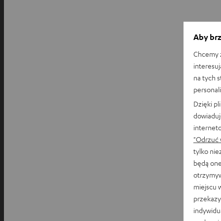
Aby brz
Chcemy z
interesuj
na tych 
personali
Dzięki p
dowiaduj
internet
"Odrzuć 
tylko ni
będą one
otrzymyw
miejscu 
przekazy
indywidu