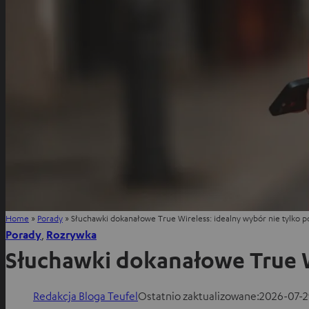
Home
»
Porady
»
Słuchawki dokanałowe True Wireless: idealny wybór nie tylko p
Porady
, 
Rozrywka
Słuchawki dokanałowe True W
Redakcja Bloga Teufel
Ostatnio zaktualizowane:
2026-07-2