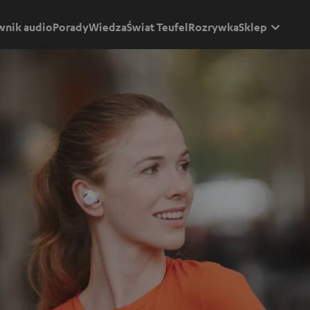
wnik audio
Porady
Wiedza
Świat Teufel
Rozrywka
Sklep