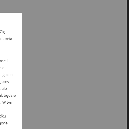
Cię
edzenia
ane i
nie
ając na
ujemy
 ale
k będzie
e. W tym
adku
orię