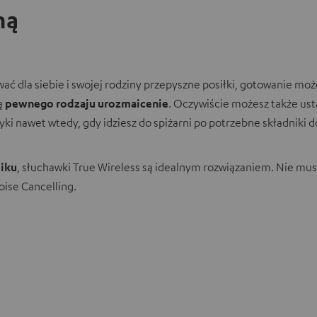
ną
wać dla siebie i swojej rodziny przepyszne posiłki, gotowanie 
ią
pewnego rodzaju urozmaicenie
. Oczywiście możesz także ust
i nawet wtedy, gdy idziesz do spiżarni po potrzebne składniki do
miku
, słuchawki True Wireless są idealnym rozwiązaniem. Nie musi
ise Cancelling.