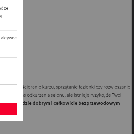
ać ze
ką
 aktywne
ości, jak ścieranie kurzu, sprzątanie łazienki czy rozwieszanie
eo podczas odkurzania salonu, ale istnieje ryzyko, że Twoi
sze i wszędzie
dobrym i całkowicie bezprzewodowym