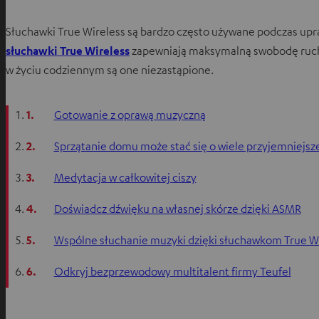
Słuchawki True Wireless są bardzo często używane podczas upra
słuchawki True Wireless
zapewniają maksymalną swobodę ruchu
w życiu codziennym są one niezastąpione.
1.
Gotowanie z oprawą muzyczną
2.
Sprzątanie domu może stać się o wiele przyjemniejsz
3.
Medytacja w całkowitej ciszy
4.
Doświadcz dźwięku na własnej skórze dzięki ASMR
5.
Wspólne słuchanie muzyki dzięki słuchawkom True W
6.
Odkryj bezprzewodowy multitalent firmy Teufel