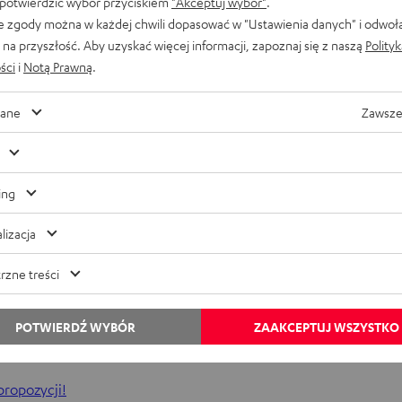
 potwierdzić wybór przyciskiem
"Akceptuj wybór"
.
e zgody można w każdej chwili dopasować w "Ustawienia danych" i odwoł
na przyszłość. Aby uzyskać więcej informacji, zapoznaj się z naszą
Polity
ści
i
Notą Prawną
.
ane
Zawsze
ę o wiele przyjemniejsze
ing
lizacja
pewni, że podzielasz nasze zdanie. Nawet takie nieprzyjemne czynn
rzne treści
ywiście możesz po prostu zwiększyć głośność swojego systemu ster
i dokanałowym słuchawkom True Wireless możesz cieszyć się
zaw
POTWIERDŹ WYBÓR
ZAAKCEPTUJ WSZYSTKO
propozycji!